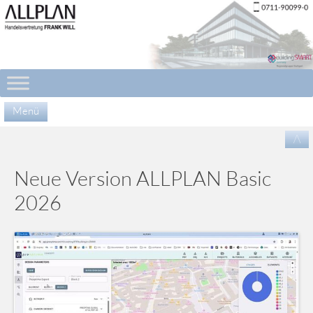
Menü
Zu
/\
Inha
spr
Neue Version ALLPLAN Basic
2026