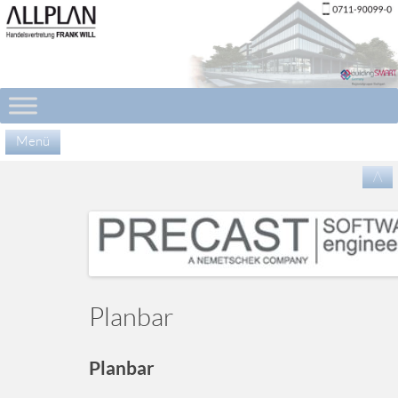
Menü
Zu
/\
Inha
spr
Planbar
Planbar