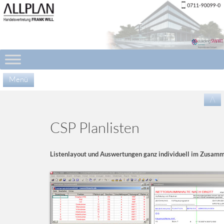
Menü
Zu
/\
Inha
spr
CSP Planlisten
Listenlayout und Auswertungen ganz individuell im Zusamme