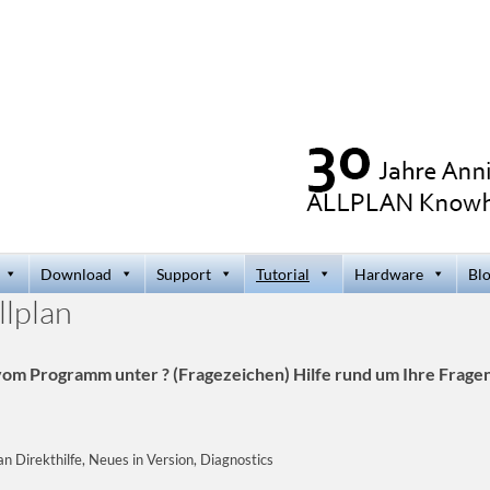
Download
Support
Tutorial
Hardware
Bl
llplan
 vom Programm unter ? (Fragezeichen) Hilfe rund um Ihre Fragen
lan Direkthilfe, Neues in Version, Diagnostics