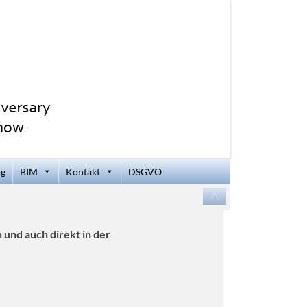
og
BIM
Kontakt
DSGVO
Zum
/\
Inhalt
springen
 und auch direkt in der