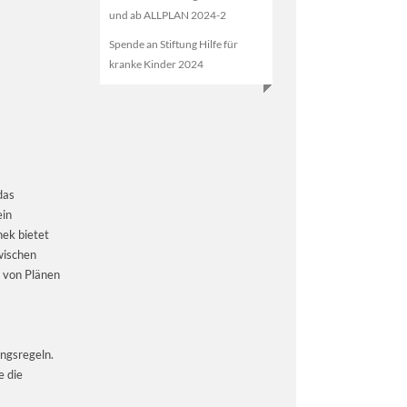
und ab ALLPLAN 2024-2
Spende an Stiftung Hilfe für
kranke Kinder 2024
das
ein
hek bietet
wischen
l von Plänen
ungsregeln.
e die