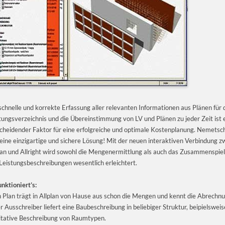
schnelle und korrekte Erfassung aller relevanten Informationen aus Plänen für 
tungsverzeichnis und die Übereinstimmung von LV und Plänen zu jeder Zeit ist 
cheidender Faktor für eine erfolgreiche und optimale Kostenplanung. Nemetsc
 eine einzigartige und sichere Lösung! Mit der neuen interaktiven Verbindung z
lan und Allright wird sowohl die Mengenermittlung als auch das Zusammenspie
Leistungsbeschreibungen wesentlich erleichtert.
unktioniert’s:
n Plan trägt in Allplan von Hause aus schon die Mengen und kennt die Abrechn
r Ausschreiber liefert eine Baubeschreibung in beliebiger Struktur, beipielsweis
itative Beschreibung von Raumtypen.