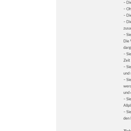
– Di
– Oh
– Di
– Di
zusa
– Si
Die 
darg
– Si
Zeit
– Si
und 
– Si
werd
und 
– Si
Allp
– Si
den 