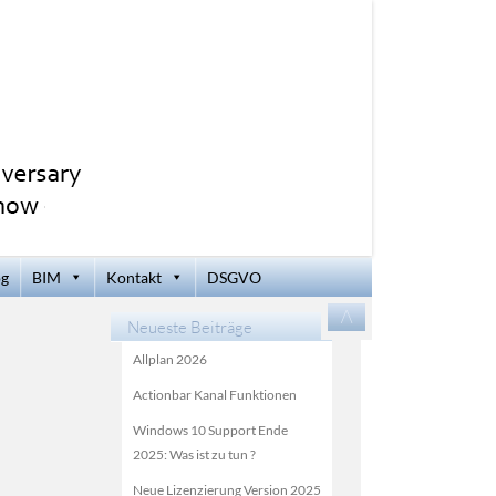
og
BIM
Kontakt
DSGVO
Zum
/\
Inhalt
Neueste Beiträge
springen
Allplan 2026
Actionbar Kanal Funktionen
Windows 10 Support Ende
2025: Was ist zu tun ?
Neue Lizenzierung Version 2025