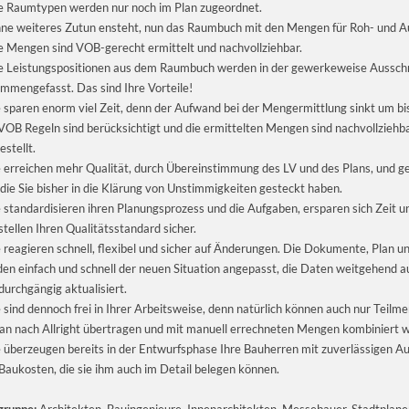
e Raumtypen werden nur noch im Plan zugeordnet.
ne weiteres Zutun ensteht, nun das Raumbuch mit den Mengen für Roh- und A
e Mengen sind VOB-gerecht ermittelt und nachvollziehbar.
e Leistungspositionen aus dem Raumbuch werden in der gewerkeweise Aussch
mmengefasst. Das sind Ihre Vorteile!
e sparen enorm viel Zeit, denn der Aufwand bei der Mengermittlung sinkt um bi
VOB Regeln sind berücksichtigt und die ermittelten Mengen sind nachvollziehb
estellt.
e erreichen mehr Qualität, durch Übereinstimmung des LV und des Plans, und 
 die Sie bisher in die Klärung von Unstimmigkeiten gesteckt haben.
e standardisieren ihren Planungsprozess und die Aufgaben, ersparen sich Zeit 
stellen Ihren Qualitätsstandard sicher.
e reagieren schnell, flexibel und sicher auf Änderungen. Die Dokumente, Plan un
en einfach und schnell der neuen Situation angepasst, die Daten weitgehend 
durchgängig aktualisiert.
e sind dennoch frei in Ihrer Arbeitsweise, denn natürlich können auch nur Teilm
lan nach Allright übertragen und mit manuell errechneten Mengen kombiniert 
e überzeugen bereits in der Entwurfsphase Ihre Bauherren mit zuverlässigen A
Baukosten, die sie ihm auch im Detail belegen können.