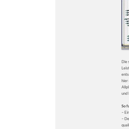
Die 
Leis
ents
hier
Allp
und 
So f
– Ei
– De
qual