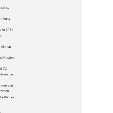
usbau.
reibung
s zu 70%!
ar
gewinnen
und Kosten
d LV,
automatisch
engen von
werden.
ussagen zu