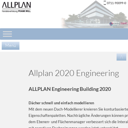
Menü
Zu
/\
Inha
spr
Allplan 2020 Engineering
ALLPLAN Engineering Building 2020
Dächer schnell und einfach modellieren
Mit dem neuen Dach-Modellierer kreieren Sie konturbasierte
Eigenschaftenpaletten. Nachträgliche Änderungen können 
dem Ebenen- und Flächenmanager verbessert sich die Inter
mit negativen Dachneigungen werden jetzt unterstützt.