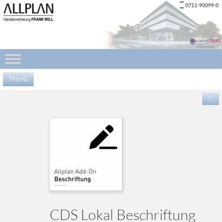
Menü
Zu
/\
Inha
spr
CDS Lokal Beschriftung