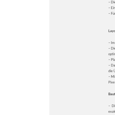
– Di
– Ei
– Fü
Layo
– Im
– Di
opti
– Pl
– Da
die 
– Mi
Pixe
Baut
– Di
exak