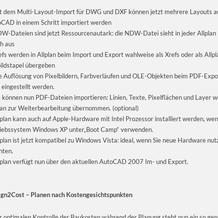
t dem Multi-Layout-Import für DWG und DXF können jetzt mehrere Layouts a
CAD in einem Schritt importiert werden
W-Dateien sind jetzt Ressourcenautark: die NDW-Datei sieht in jeder Allplan I
ch aus
efs werden in Allplan beim Import und Export wahlweise als Xrefs oder als Allpl
bildstapel übergeben
e Auflösung von Pixelbildern, Farbverläufen und OLE-Objekten beim PDF-Expo
t eingestellt werden.
e können nun PDF-Dateien importieren: Linien, Texte, Pixelflächen und Layer 
lan zur Weiterbearbeitung übernommen. (optional)
lplan kann auch auf Apple-Hardware mit Intel Prozessor installiert werden, wen
iebssystem Windows XP unter„Boot Camp“ verwenden.
lplan ist jetzt kompatibel zu Windows Vista: ideal, wenn Sie neue Hardware nut
hten.
lplan verfügt nun über den aktuellen AutoCAD 2007 Im- und Export.
gn2Cost – Planen nach Kostengesichtspunkten
r optimalen Kontrolle der Baukosten während der Planung steht nun ein so ge