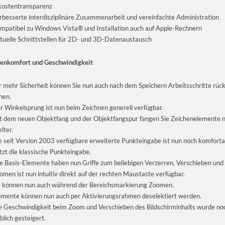
ostentransparenz
rbesserte interdisziplinäre Zusammenarbeit und vereinfachte Administration
mpatibel zu Windows Vista® und Installation auch auf Apple-Rechnern
tuelle Schnittstellen für 2D- und 3D-Datenaustausch
enkomfort und Geschwindigkeit
r mehr Sicherheit können Sie nun auch nach dem Speichern Arbeitsschritte rüc
hen.
r Winkelsprung ist nun beim Zeichnen generell verfügbar.
t dem neuen Objektfang und der Objektfangspur fangen Sie Zeichenelemente 
lter.
e seit Version 2003 verfügbare erweiterte Punkteingabe ist nun noch komforta
tzt die klassische Punkteingabe.
le Basis-Elemente haben nun Griffe zum beliebigen Verzerren, Verschieben und
omen ist nun intuitiv direkt auf der rechten Maustaste verfügbar.
e können nun auch während der Bereichsmarkierung Zoomen.
emente können nun auch per Aktivierungsrahmen deselektiert werden.
e Geschwindigkeit beim Zoom und Verschieben des Bildschirminhalts wurde n
blich gesteigert.