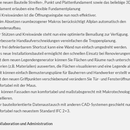
e neuen Bauteile Streifen-, Punkt und Plattenfundament sowie das beliebige 3
ament erlauben eine flexible Fundamentplanung
i Kreiswänden ist die Öffnungseingabe nun noch effektiver.
im Absetzen raumbezogener Makros berücksichtigt Allplan automatisch den
bodenaufbau.
r Stützen und Kreiswände steht nun eine optimierte Bemaßung zur Verfügung.
rbesserte Handlaufverschneidungen vereinfachen die Treppenplanung.
r frei definierbarem Shortcut kann eine Wand nun einfach umgedreht werden.
s neue Installationsbauteil ermöglicht den schnellen Einsatz bei Renovierungen
t dem neuen Legendengenerator können Sie Flächen und Räume nach untersch
erien (z.B. Materialien) auswerten, die Flächen visualisieren und eine Legende a
t können einfach Bemusterungspläne für Bauherren und Handwerker erstellt 
t den neuen Griffpunkten verschiebenund verändern Sie Tür- und Fensteröffnu
ortabel mit der Maus.
e können Fassaden nun komfortabel und maßstabsgerecht mit Makrotechnolog
llieren.
r bauteilorientierte Datenaustausch mit anderen CAD-Systemen geschieht nu
ortabel nach neuestem Standard IFC 2×3.
llaboration und Administration