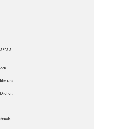
kgängig
noch
bler und
 Drehen.
ochmals