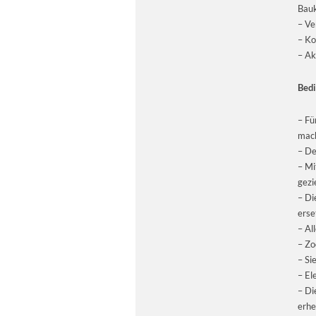
Bauk
– Ve
– Ko
– Ak
Bedi
– Fü
mac
– De
– Mi
gezie
– Di
erse
– Al
– Zo
– Si
– El
– Di
erhe