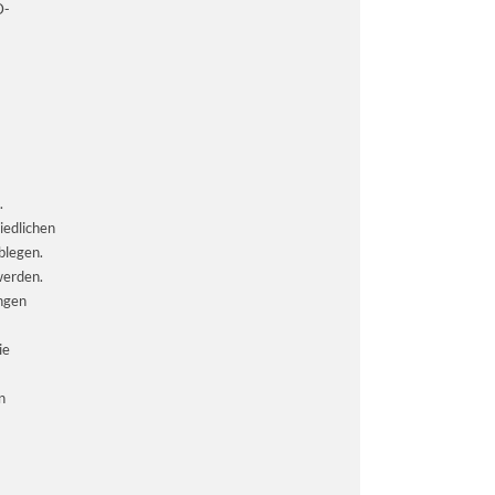
D-
.
iedlichen
blegen.
werden.
ngen
ie
n