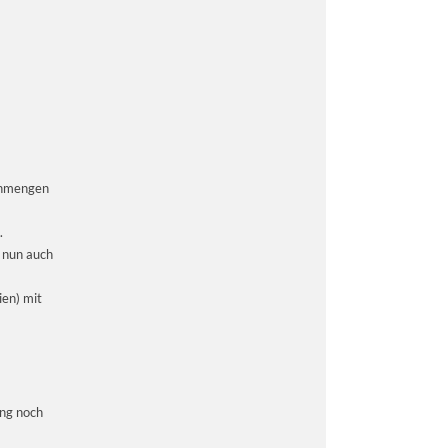
tenmengen
.
t nun auch
ien) mit
ung noch