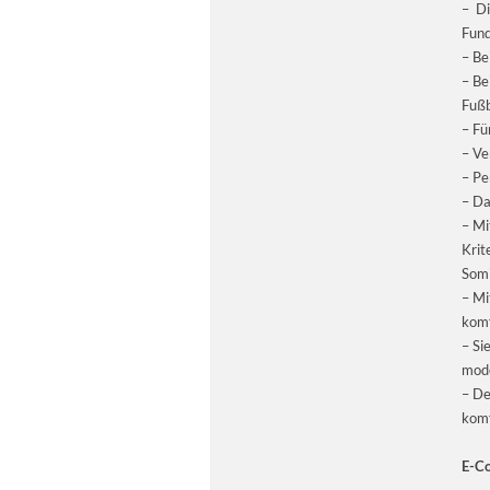
– Di
Fund
– Be
– Be
Fuß
– Fü
– Ve
– Pe
– Da
– Mi
Krit
Somi
– Mi
komf
– Si
mode
– De
komf
E-Co