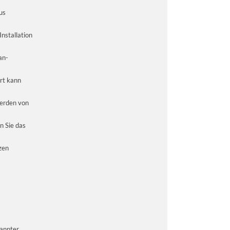
us
nstallation
an-
rt kann
werden von
n Sie das
zen
nannter