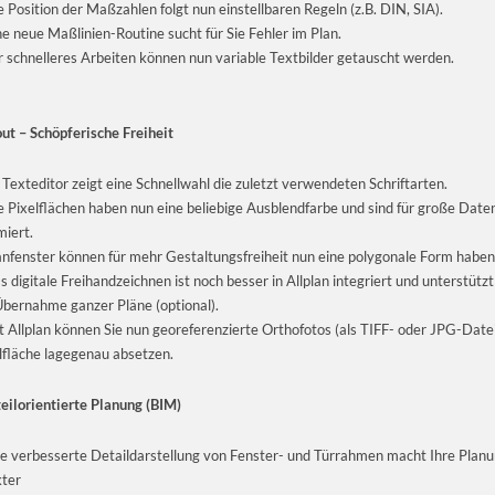
e Position der Maßzahlen folgt nun einstellbaren Regeln (z.B. DIN, SIA).
ne neue Maßlinien-Routine sucht für Sie Fehler im Plan.
r schnelleres Arbeiten können nun variable Textbilder getauscht werden.
ut – Schöpferische Freiheit
 Texteditor zeigt eine Schnellwahl die zuletzt verwendeten Schriftarten.
e Pixelflächen haben nun eine beliebige Ausblendfarbe und sind für große Da
miert.
anfenster können für mehr Gestaltungsfreiheit nun eine polygonale Form haben
s digitale Freihandzeichnen ist noch besser in Allplan integriert und unterstütz
Übernahme ganzer Pläne (optional).
t Allplan können Sie nun georeferenzierte Orthofotos (als TIFF- oder JPG-Date
lfläche lagegenau absetzen.
eilorientierte Planung (BIM)
e verbesserte Detaildarstellung von Fenster- und Türrahmen macht Ihre Plan
ter