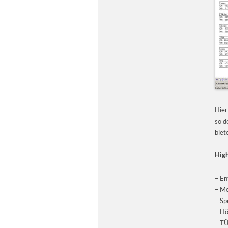
Hier
so d
biet
High
– En
– Me
– Sp
– Hö
– TÜ