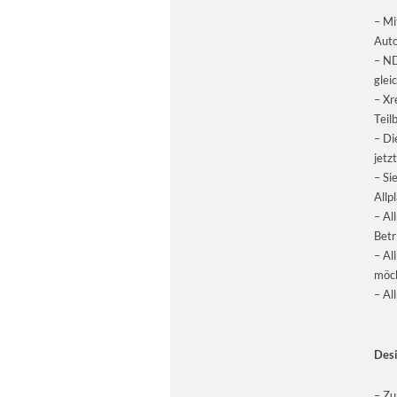
– Mi
Auto
– ND
glei
– Xr
Teil
– Di
jetz
– Si
Allp
– Al
Betr
– Al
möc
– Al
Desi
– Zu