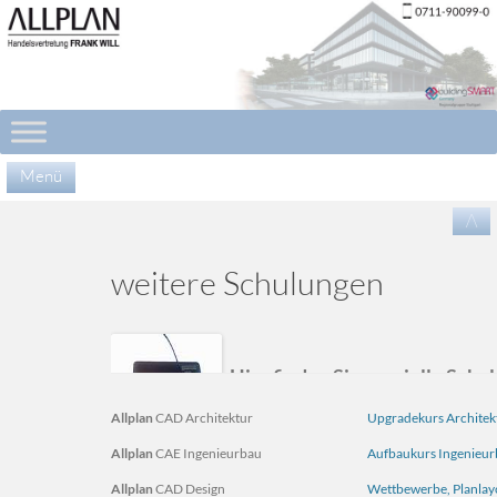
Menü
Zu
/\
Inha
spr
weitere Schulungen
Hier finden Sie
spezielle Schul
regulären Seminarplans angeb
Allplan
CAD Architektur
Upgradekurs Architek
Allplan
CAE Ingenieurbau
Aufbaukurs Ingenieu
Allplan
CAD Design
Wettbewerbe, Planla
Gerne bieten wir diese weiteren Schulungthem