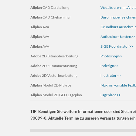
Allplan
CAD Darstellung
Visualisieren mit Allp
Allplan
CAD Chefseminar
Büroinhaber zeichnen
Allplan
AVA
Grundkurs Ausschrei
Allplan
AVA
Aufbaukurs Kosten>>
Allplan
AVA
SIGE Koordinator>>
Adobe
2D Bitmapbearbeitung
Photoshop>>
Adobe
2D Zusammenfassung
Indesign>>
Adobe
2D Vectorbearbeitung
Illustrator
>>
Allplan
Modul 2D Makros
Makros, variable Textb
Allplan
Modul 2D GEO Lageplan
Lagepläne>>
Allplan
Modul 3D Modelling
3D Modellieren, Fass
TIP: Benötigen Sie weitere Informationen oder sind Sie an e
Allplan
Modul 3D Auswertungen
Mengen, Flächen, Ma
90099-0. Aktuelle Termine zu unseren Veranstaltungen erha
Allplan
Modul 3D Raumbuch
Raumgestaltung,Obje
Allplan
Modul 3D Gelände Modellieren
Digitales Gelände Mod