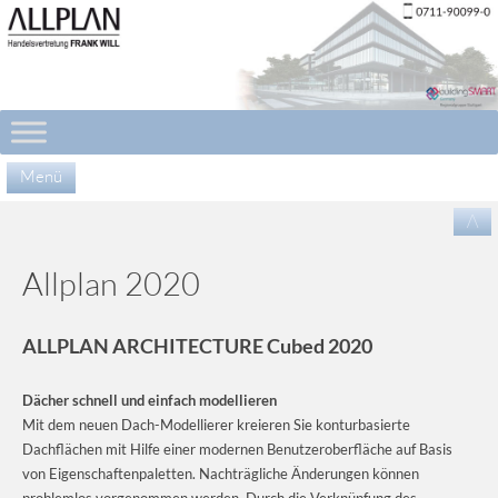
Menü
Zu
/\
Inha
spr
Allplan 2020
ALLPLAN ARCHITECTURE Cubed 2020
Dächer schnell und einfach modellieren
Mit dem neuen Dach-Modellierer kreieren Sie konturbasierte
Dachflächen mit Hilfe einer modernen Benutzeroberfläche auf Basis
von Eigenschaftenpaletten. Nachträgliche Änderungen können
problemlos vorgenommen werden. Durch die Verknüpfung des