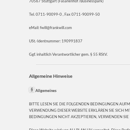
70567 Stuttgart (Fasanenhof /Businesspark
)
Tel. 0711-90099-0 ,
Fax 0711-90099-50
eMail: fwill@frankwill.com
USt.-Identnummer: 190991837
Ggf. inhaltlich Verantwortlicher gem. § 55 RStV.
Allgemeine Hinweise
Allgemeines
BITTE LESEN SIE DIE FOLGENDEN BEDINGUNGEN AUFM
VERWENDUNG DIESER WEBSITE ERKLÄREN SIE SICH M
BEDINGUNGEN NICHT AKZEPTIEREN, VERWENDEN SIE D
Diese Website wird von ALLPLAN HV verwaltet. Diese Bedin