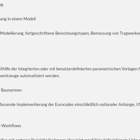
ng.
ng in einem Modell
 Modellierung, fortgeschrittene Berechnungstypen, Bemessung von Tragwer
thilfe der integrierten oder mit benutzerdefinierten parametrischen Vorlagen
swerkzeuge automatisiert werden.
r Baunormen
fassende Implementierung der Eurocodes einschließlich nationaler Anhänge,
M-Workflows