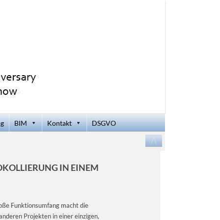
og
BIM
Kontakt
DSGVO
Zum
/\
Inhalt
springen
OKOLLIERUNG IN EINEM
große Funktionsumfang macht die
nderen Projekten in einer einzigen,