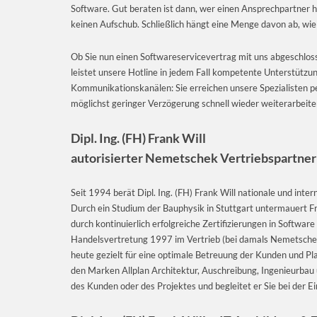
Software. Gut beraten ist dann, wer einen Ansprechpartner h
keinen Aufschub. Schließlich hängt eine Menge davon ab, wie 
Ob Sie nun einen Softwareservicevertrag mit uns abgeschlos
leistet unsere Hotline in jedem Fall kompetente Unterstützun
Kommunikationskanälen: Sie erreichen unsere Spezialisten per T
möglichst geringer Verzögerung schnell wieder weiterarbeit
Dipl. Ing. (FH) Frank Will
autorisierter Nemetschek Vertriebspartne
Seit 1994 berät Dipl. Ing. (FH) Frank Will nationale und inte
Durch ein Studium der Bauphysik in Stuttgart untermauert Fr
durch kontinuierlich erfolgreiche Zertifizierungen in Softwa
Handelsvertretung 1997 im Vertrieb (bei damals Nemetschek) 
heute gezielt für eine optimale Betreuung der Kunden und Plan
den Marken Allplan Architektur, Auschreibung, Ingenieurbau 
des Kunden oder des Projektes und begleitet er Sie bei der