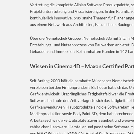
Vertretung die komplette Allplan Software Produktpalette, s
Projektunterstützung und Visualisierungen. In den Räumlic
kontinuierlich innovative, praxisnahe Themen für Planer an
aus einem Netzwerk aus Architekten, Bauzeichner, Bauingeni
Über die Nemetschek Gruppe
: Nemetschek AG mit Sitz in Mü
Entstehungs- und Nutzenprozess von Bauwerken anbietet. D
Gebäuden und Immobilien. Bei namhaften Kunden in 142 Lände
Wissen in Cinema 4D – Maxon Certified Part
Seit Anfang 2000 hält die namhafte Münchener Nemetsche
verbleiben bei den Firmengründern. Bis heute hat sich das 
Grafik entwickelt. Ursprüngliches Tätigkeitsfeld war die Pr
Software. Im Laufe der Zeit verlagerte sich das Tätigkeitsfel
Grafikanwendungen. Hauptprodukte sind die Softwarefamil
Medienproduktion sowie BodyPaint 3D, dem bahnbrechenden
Arbeitsgeschwindigkeit, absolute Zuverlässigkeit und weg
zahlreicher Hardware-Hersteller und passt seine Software m
von MAXON sind u.a. BMW AG, Henkel KgaA, mobilcom AG, S