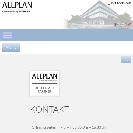
Menü
Zu
/\
Inha
spr
KONTAKT
Öffnungszeiten
Mo. – Fr. 8:30 Uhr – 16:30 Uhr