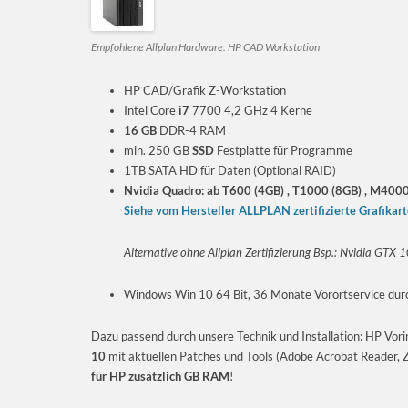
Empfohlene Allplan Hardware: HP CAD Workstation
HP CAD/Grafik Z-Workstation
Intel Core
i7
7700 4,2 GHz 4 Kerne
16 GB
DDR-4 RAM
min. 250 GB
SSD
Festplatte für Programme
1TB SATA HD für Daten (Optional RAID)
Nvidia Quadro:
ab T600 (4GB) , T1000 (8GB) , M40
Siehe vom Hersteller ALLPLAN zertifizierte Grafikar
Alternative ohne Allplan Zertifizierung Bsp.: Nvidia GTX
Windows Win 10 64 Bit, 36 Monate Vorortservice dur
Dazu passend durch unsere Technik und Installation: HP Vorins
10
mit aktuellen Patches und Tools (Adobe Acrobat Reader, Zi
für HP zusätzlich GB RAM
!