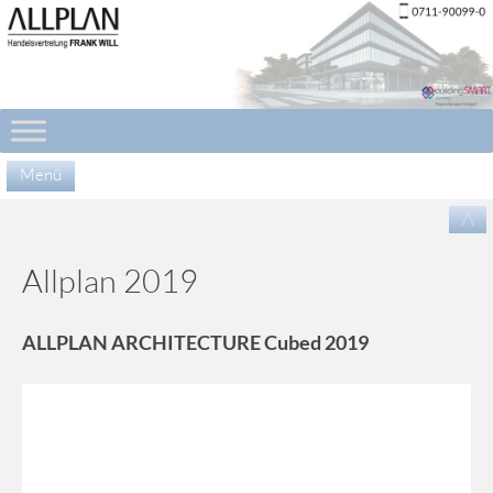
Menü
Zu
/\
Inha
spr
Allplan 2019
ALLPLAN ARCHITECTURE Cubed 2019
Video-
Player