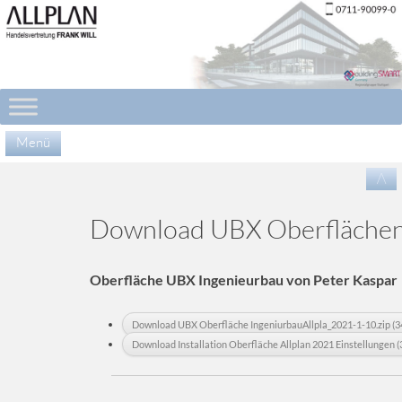
Menü
Zu
/\
Inha
spr
Download UBX Oberflächen
Oberfläche UBX Ingenieurbau von Peter Kaspar
Download UBX Oberfläche IngeniurbauAllpla_2021-1-10.zip (3
Download Installation Oberfläche Allplan 2021 Einstellungen 