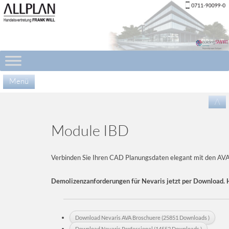
Menü
Zu
/\
Inha
spr
Module IBD
Verbinden Sie Ihren CAD Planungsdaten elegant mit den AV
Demolizenzanforderungen für Nevaris jetzt per Download. 
Download Nevaris AVA Broschuere (25851 Downloads )
Download Nevaris Professional (14552 Downloads )