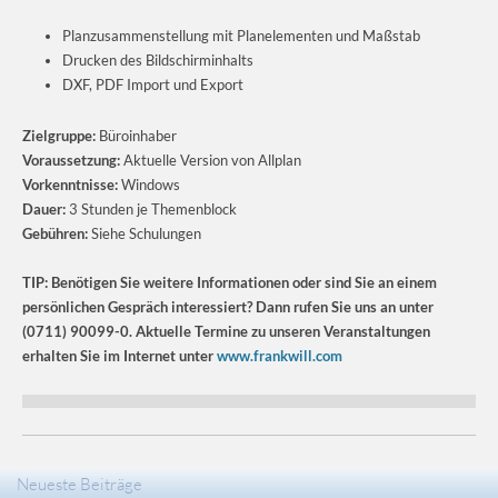
Planzusammenstellung mit Planelementen und Maßstab
Drucken des Bildschirminhalts
DXF, PDF Import und Export
Zielgruppe:
Büroinhaber
Voraussetzung:
Aktuelle Version von Allplan
Vorkenntnisse:
Windows
Dauer:
3 Stunden je Themenblock
Gebühren:
Siehe Schulungen
TIP: Benötigen Sie weitere Informationen oder sind Sie an einem
persönlichen Gespräch interessiert? Dann rufen Sie uns an unter
(0711) 90099-0. Aktuelle Termine zu unseren Veranstaltungen
erhalten Sie im Internet unter
www.frankwill.com
Neueste Beiträge