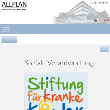
Menü
Zu
/\
Inha
spr
Soziale Verantwortung