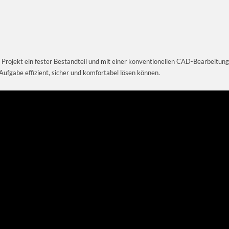
 Projekt ein fester Bestandteil und mit einer konventionellen CAD-Bearbeitung
 Aufgabe effizient, sicher und komfortabel lösen können.