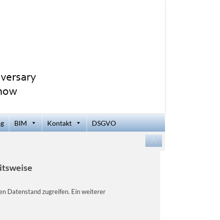
og
BIM
Kontakt
DSGVO
Zum
/\
Inhalt
springen
itsweise
en Datenstand zugreifen. Ein weiterer