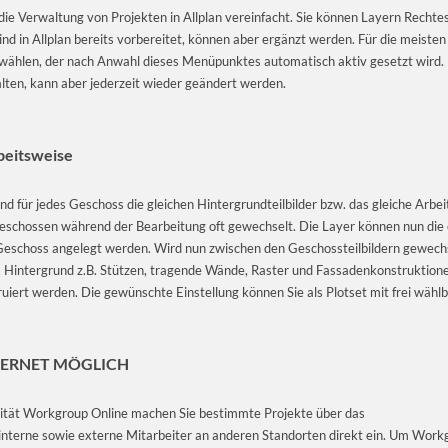
ie Verwaltung von Projekten in Allplan vereinfacht. Sie können Layern Rechte
nd in Allplan bereits vorbereitet, können aber ergänzt werden. Für die meiste
ählen, der nach Anwahl dieses Menüpunktes automatisch aktiv gesetzt wird. D
ten, kann aber jederzeit wieder geändert werden.
beitsweise
d für jedes Geschoss die gleichen Hintergrundteilbilder bzw. das gleiche Arbeits
schossen während der Bearbeitung oft gewechselt. Die Layer können nun die ei
 Geschoss angelegt werden. Wird nun zwischen den Geschossteilbildern gewechsel
im Hintergrund z.B. Stützen, tragende Wände, Raster und Fassadenkonstruktion
iert werden. Die gewünschte Einstellung können Sie als Plotset mit frei wä
TERNET MÖGLICH
lität Workgroup Online machen Sie bestimmte Projekte über das
interne sowie externe Mitarbeiter an anderen Standorten direkt ein. Um Workgr