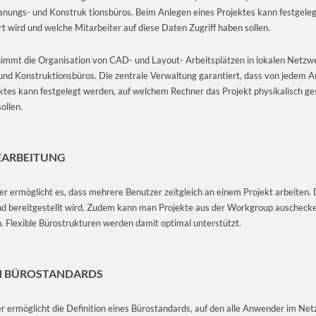
Planungs- und Konstruk tionsbüros. Beim Anlegen eines Projektes kann festgel
rt wird und welche Mitarbeiter auf diese Daten Zugriff haben sollen.
mt die Organisation von CAD- und Layout- Arbeitsplätzen in lokalen Netzwer
und Konstruktionsbüros. Die zentrale Verwaltung garantiert, dass von jedem Arb
ektes kann festgelegt werden, auf welchem Rechner das Projekt physikalisch ge
ollen.
EAR­BEITUNG
ermöglicht es, dass mehrere Benutzer zeitgleich an einem Projekt arbeiten. Dab
nd bereitgestellt wird. Zudem kann man Projekte aus der Workgroup auschecke
. Flexible Bürostrukturen werden damit optimal unterstützt.
 BÜRO­STANDARDS
ermöglicht die Definition eines Bürostandards, auf den alle Anwender im Netz