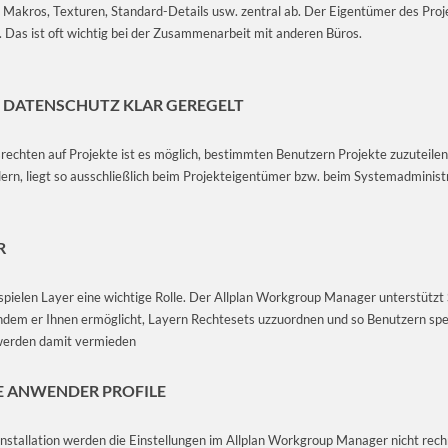
, Makros, Texturen, Standard-Details usw. zentral ab. Der Eigentümer des Pro
 Das ist oft wichtig bei der Zusammenarbeit mit anderen Büros.
 DATENSCHUTZ KLAR GEREGELT
rechten auf Projekte ist es möglich, bestimmten Benutzern Projekte zuzuteilen
ern, liegt so ausschließlich beim Projekteigentümer bzw. beim Systemadministr
R
ielen Layer eine wichtige Rolle. Der Allplan Workgroup Manager unterstützt S
ndem er Ihnen ermöglicht, Layern Rechtesets uzzuordnen und so Benutzern spez
werden damit vermieden
E ANWENDER PROFILE
zinstallation werden die Einstellungen im Allplan Workgroup Manager nicht re