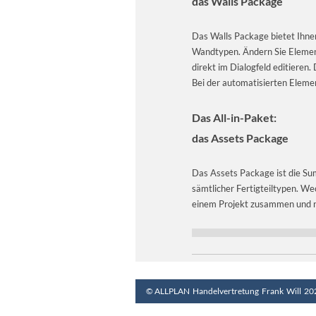
das Walls Package
Das Walls Package bietet Ihnen
Wandtypen. Ändern Sie Element
direkt im Dialogfeld editieren
Bei der automatisierten Elemen
Das All-in-Paket:
das Assets Package
Das Assets Package ist die Sum
sämtlicher Fertigteiltypen. Wec
einem Projekt zusammen und n
© ALLPLAN Handelvertretung Frank Will 20