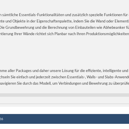
 sämtliche Essentials-Funktionalitäten und zusätzlich spezielle Funktionen für
e und Objekte in der Eigenschaftenpalette, indem Sie die Wand oder Element
. Die Grundbewehrung und die Berechnung von Einbauteilen wie Abhebeanker führ
tierung Ihrer Wände richtet sich Planbar nach Ihren Produktions­möglichkeiten
me aller Packages und daher unsere Lösung für die effiziente, intelligente un
hseln Sie einfach und jederzeit zwischen Essentials-, Walls- und Slabs-Anwendun
avigieren Sie durch das Modell, um Verbindungen und Bewehrung zu überprüfe
26