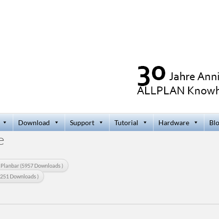
Download
Support
Tutorial
Hardware
Bl
e
 Planbar (5957 Downloads )
(6251 Downloads )