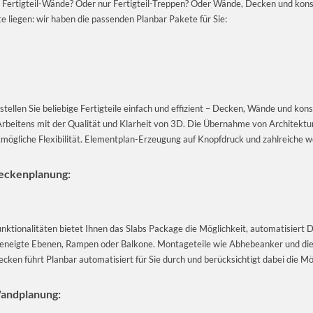
ch Fertigteil-Wände? Oder nur Fertigteil-Treppen? Oder Wände, Decken und kon
 liegen: wir haben die passenden Planbar Pakete für Sie:
ellen Sie beliebige Fertigteile einfach und effizient – Decken, Wände und konst
n Arbeitens mit der Qualität und Klarheit von 3D. Die Übernahme von Architekt
ögliche Flexibilität. Elementplan-Erzeugung auf Knopfdruck und zahlreiche wei
Deckenplanung:
unktionalitäten bietet Ihnen das Slabs Package die Möglichkeit, automatisiert D
eneigte Ebenen, Rampen oder Balkone. Montageteile wie Abhebeanker und die
ecken führt Planbar automatisiert für Sie durch und berücksichtigt dabei die M
Wandplanung: