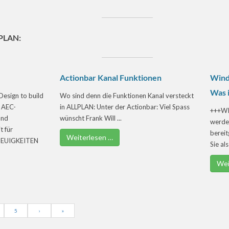
LPLAN:
Actionbar Kanal Funktionen
Wind
Was i
esign to build
Wo sind denn die Funktionen Kanal versteckt
 AEC-
in ALLPLAN: Unter der Actionbar: Viel Spass
+++WI
und
wünscht Frank Will ...
werde
 für
bereit
Weiterlesen …
 NEUIGKEITEN
Sie al
Wei
5
›
»