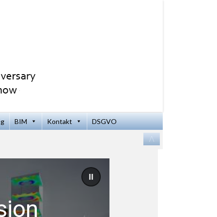
og
BIM
Kontakt
DSGVO
Zum
/\
Inhalt
springen
sion