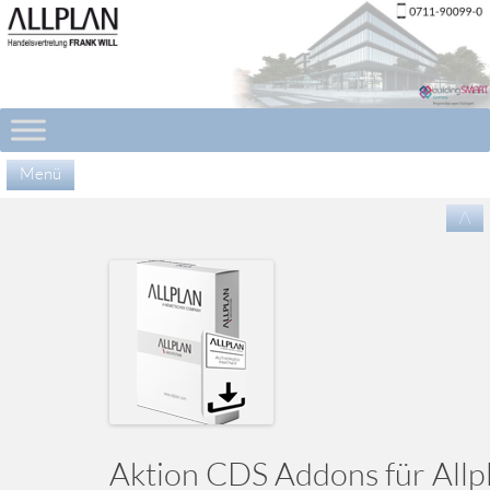
Menü
Zu
/\
Inha
spr
Aktion CDS Addons für Allp