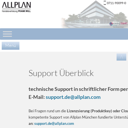
Menü
Zu
/\
Inha
spr
Support Überblick
technische Support in schriftlicher Form p
E-Mail:
support.de@allplan.com
Bei Fragen rund um die
Lizenzsierung (Produktkey) oder Clo
kompetente Support von Allplan München fundierte Unterst
an
:
support.de@allplan.com