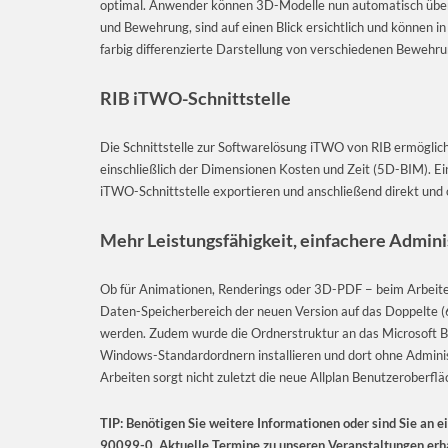
optimal. Anwender können 3D-Modelle nun automatisch überpr
und Bewehrung, sind auf einen Blick ersichtlich und können i
farbig differenzierte Darstellung von verschiedenen Bewehr
RIB iTWO-Schnittstelle
Die Schnittstelle zur Softwarelösung iTWO von RIB ermöglic
einschließlich der Dimensionen Kosten und Zeit (5D-BIM). Ein i
iTWO-Schnittstelle exportieren und anschließend direkt und
Mehr Leistungsfähigkeit, einfachere Admini
Ob für Animationen, Renderings oder 3D-PDF − beim Arbeite
Daten-Speicherbereich der neuen Version auf das Doppelte (6
werden. Zudem wurde die Ordnerstruktur an das Microsoft Be
Windows-Standardordnern installieren und dort ohne Administ
Arbeiten sorgt nicht zuletzt die neue Allplan Benutzeroberf
TIP: Benötigen Sie weitere Informationen oder sind Sie an e
90099-0. Aktuelle Termine zu unseren Veranstaltungen erha