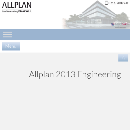
Menü
Zu
/\
Inha
spr
Allplan 2013 Engineering