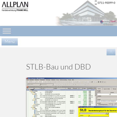
Menü
Zu
/\
Inha
spr
STLB-Bau und DBD