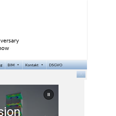
og
BIM
Kontakt
DSGVO
Zum
/\
Inhalt
springen
sion