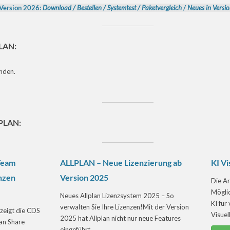
Version 2026:
Download
/
Bestellen
/
Systemtest
/
Paketvergleich
/
Neues in Versio
PLAN:
nden.
LPLAN:
 Team
ALLPLAN – Neue Lizenzierung ab
KI Vi
enzen
Version 2025
Die Ar
Möglic
Neues Allplan Lizenzsystem 2025 – So
KI für
verwalten Sie Ihre Lizenzen!Mit der Version
 zeigt die CDS
Visuel
2025 hat Allplan nicht nur neue Features
lan Share
eingeführt, ...