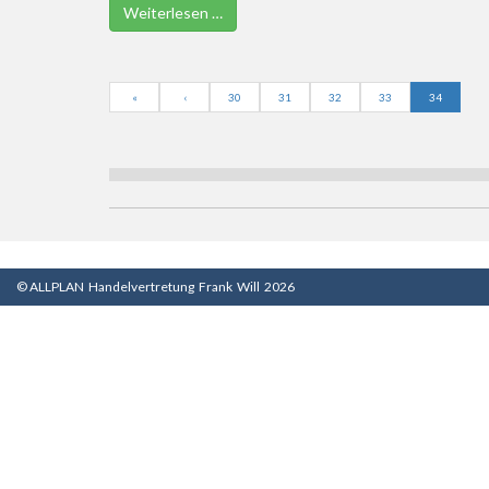
Weiterlesen …
«
‹
30
31
32
33
34
© ALLPLAN Handelvertretung Frank Will 2026